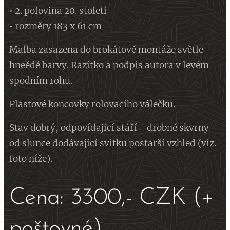
• 2. polovina 20. století
• rozměry 183 x 61 cm
Malba zasazena do brokátové montáže světle
hneědé barvy. Razítko a podpis autora v levém
spodním rohu.
Plastové koncovky rolovacího válečku.
Stav dobrý, odpovídající stáří - drobné skvrny
od slunce dodávající svitku postarší vzhled (viz.
foto níže).
Cena: 3300,- CZK (+
poštovné)