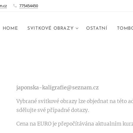
m.cz
775454450
HOME
SVITKOVÉ OBRAZY
OSTATNÍ
TOMBO
japonska-kaligrafie@seznam.cz
Vybrané svitkové obrazy lze objednat na této ad
sdělujte své případné dotazy.
Cena na EURO je přepočítávána aktualním kurz