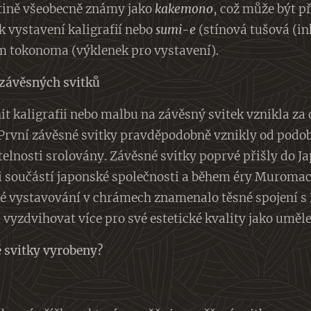
štině všeobecně známy jako
kakemono
, což může být p
 k vystavení kaligrafií nebo
sumi-e
(stínová tušová (in
m tokonoma (výklenek pro vystavení).
 závěsných svitků
it kaligrafii nebo malbu na závěsný svitek vznikla za 
První závěsné svitky pravděpodobně vznikly od podob
lnosti srolovány. Závěsné svitky poprvé přišly do Ja
 součástí japonské společnosti a během éry Muromac
té vystavování v chrámech znamenalo těsné spojení s
vyzdvihovat více pro své estetické kvality jako uměle
é svitky vyrobeny?