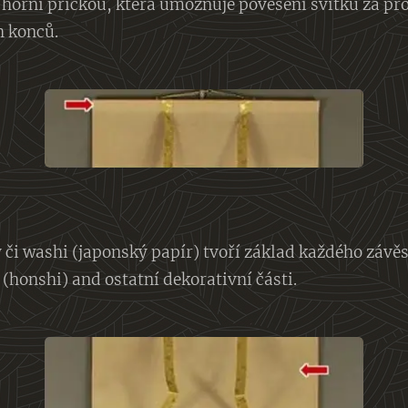
n horní příčkou, která umožňuje pověšení svitku za 
h konců.
 či washi (japonský papír) tvoří základ každého závě
o (honshi) and ostatní dekorativní části.