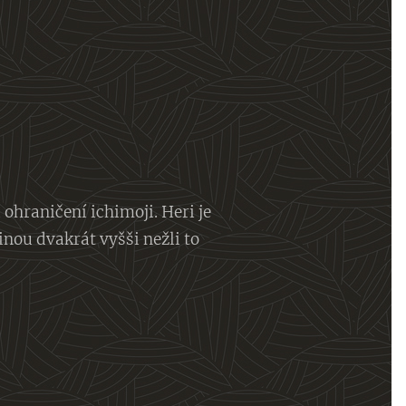
 ohraničení ichimoji. Heri je
šinou dvakrát vyšši nežli to