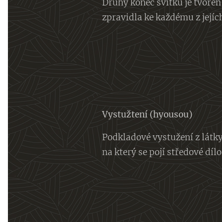
Druhý konec svitku je tvoře
zpravidla ke každému z jejíc
Vystužtení (hyousou)
Podkladové vystužení z látky
na který se pojí středové díl