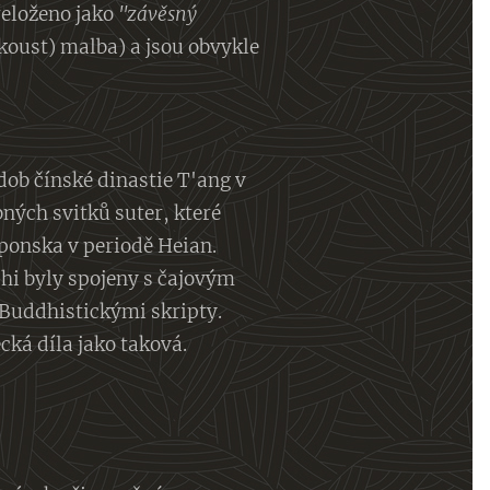
řeloženo jako
"závěsný
koust) malba) a jsou obvykle
dob čínské dinastie T'ang v
ných svitků suter, které
ponska v periodě Heian.
hi byly spojeny s čajovým
 Buddhistickými skripty.
cká díla jako taková.