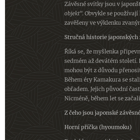
Závěsné svitky jsou v japon
objekt"
. Obvykle se používají
zavěšeny ve výklenku zvaný
Stručná historie japonských
Říká se, že myšlenka připevn
sedmém až devátém století. 
mohou být z důvodu přenosite
Během éry Kamakura se stali
obřadem. Jejich původní čas
Nicméně, během let se začali 
Z čeho jsou japonské závěsn
Horní příčka (hyoumoku)