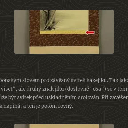
onským slovem pro závěsný svitek kakejiku. Tak jak
viset", ale druhý znak jiku (doslovně "osa") se v tom
ůže být svitek před uskladněním srolován. Při zavěšení
k napíná, a ten je potom rovný.