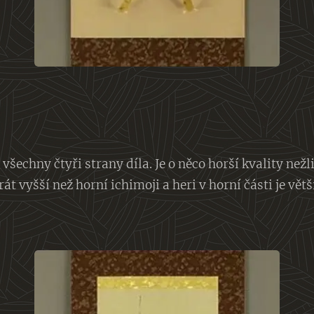
všechny čtyři strany díla. Je o něco horší kvality nežli
át vyšší než horní ichimoji a heri v horní části je vět