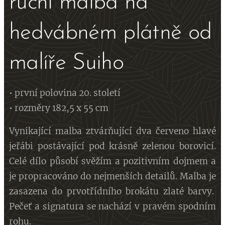
ruční malba na
hedvábném plátně od
malíře Suiho
• první polovina 20. století
• rozměry 182,5 x 55 cm
Vynikající malba ztvárňující dva červeno hlavé
jeřábi postávající pod krásně zelenou borovicí.
Celé dílo působí svěžím a pozitivním dojmem a
je propracováno do nejmenších detailů. Malba je
zasazena do prvotřídního brokátu zlaté barvy.
Pečeť a signatura se nachází v pravém spodním
rohu.