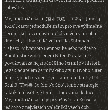
montáži s okrasnými dřevěnými konci spodních
rolovátek.
Miyamoto Musashi (宮本 武蔵, c. 1584 - June 13,
1645), často jednoduše znám pro své výjimečné
šermířské dovednosti prokázaných v mnoha
duelech, je jinak také znám jako Shinmen
Takezo, Miyamoto Bennosuke nebo pod jeho
Buddhistickým jménem Niten Doraku a je
považován za nejzručnějšího šermíře v historii.
Je zakladatelem šermířského stylu Hyoho Niten
Ichi-ryu nebo Niten-ryu a autorem Knihy Pěti
Kruhů (五輪書 Go Rin No Sho), knihy strategie,
taktik a filosofie, která je studována dodnes.
Miyamoto Musashi je považován za Kensei a
jednoho z největších válečníků všech dob.