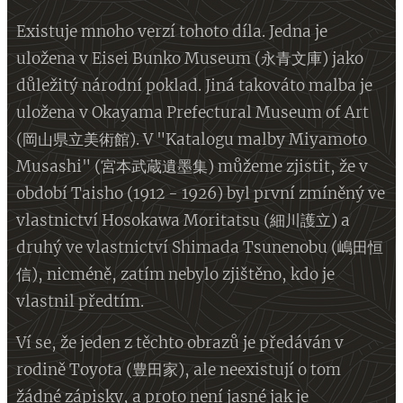
Existuje mnoho verzí tohoto díla. Jedna je
uložena v Eisei Bunko Museum (永青文庫) jako
důležitý národní poklad. Jiná takováto malba je
uložena v Okayama Prefectural Museum of Art
(岡山県立美術館). V "Katalogu malby Miyamoto
Musashi" (宮本武蔵遺墨集) můžeme zjistit, že v
období Taisho (1912 - 1926) byl první zmíněný ve
vlastnictví Hosokawa Moritatsu (細川護立) a
druhý ve vlastnictví Shimada Tsunenobu (嶋田恒
信), nicméně, zatím nebylo zjištěno, kdo je
vlastnil předtím.
Ví se, že jeden z těchto obrazů je předáván v
rodině Toyota (豊田家), ale neexistují o tom
žádné zápisky, a proto není jasné jak je