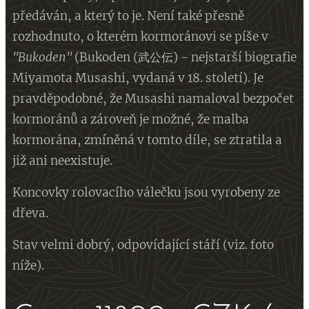
předáván, a který to je. Není také přesně
rozhodnuto, o kterém kormoránovi se píše v
"Bukoden"
(Bukoden (武公伝) - nejstarší biografie
Miyamota Musashi, vydaná v 18. století). Je
pravděpodobné, že Musashi namaloval bezpočet
kormoránů a zároveň je možné, že malba
kormorána, zmíněná v tomto díle, se ztratila a
již ani neexistuje.
Koncovky rolovacího válečku jsou vyrobeny ze
dřeva.
Stav velmi dobrý, odpovídající stáří (viz. foto
níže).