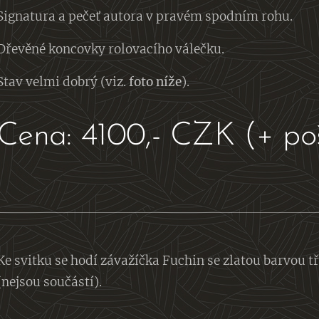
Signatura a pečeť autora v pravém spodním rohu.
Dřevěné koncovky rolovacího válečku.
Stav velmi dobrý (viz.
foto níže
).
Cena: 4100,- CZK (+ po
Ke svitku se hodí závažíčka Fuchin se zlatou barvou t
(nejsou součástí).