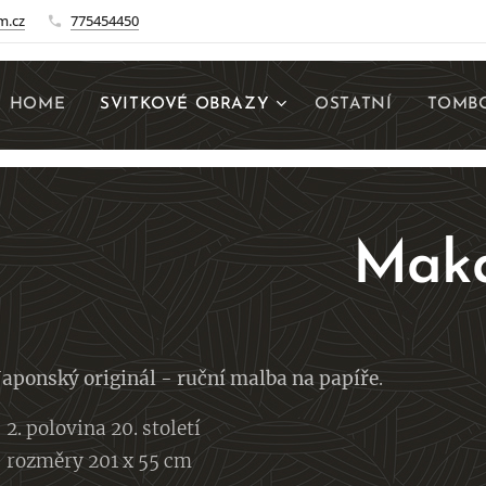
m.cz
775454450
HOME
SVITKOVÉ OBRAZY
OSTATNÍ
TOMBO
Mak
Japonský originál - ruční malba na papíře
.
• 2. polovina 20. století
• rozměry 201 x 55 cm