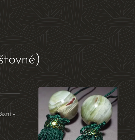
štovné)
řásní -