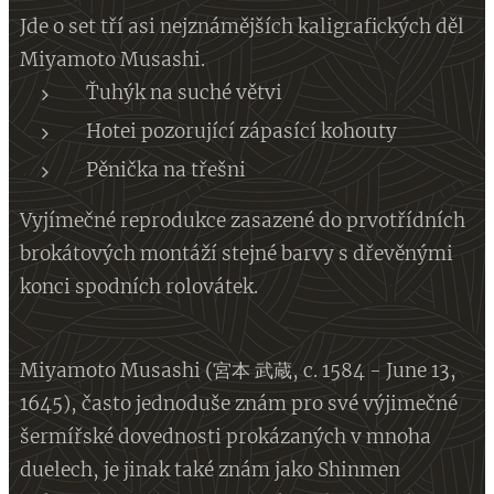
Jde o set tří asi nejznámějších kaligrafických děl
Miyamoto Musashi.
Ťuhýk na suché větvi
Hotei pozorující zápasící kohouty
Pěnička na třešni
Vyjímečné reprodukce zasazené do prvotřídních
brokátových montáží stejné barvy s dřevěnými
konci spodních rolovátek.
Miyamoto Musashi (宮本 武蔵, c. 1584 - June 13,
1645), často jednoduše znám pro své výjimečné
šermířské dovednosti prokázaných v mnoha
duelech, je jinak také znám jako Shinmen