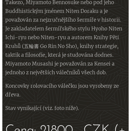
Takezo, Miyamoto Bennosuke nebo pod jeho
Buddhistickým jménem Niten Doraku a je
považován za nejzručnějšího šermíře v historii.
Je zakladatelem šermířského stylu Hyoho Niten
Ichi-ryu nebo Niten-ryu a autorem Knihy Pěti
Kruhů (五輪書 Go Rin No Sho), knihy strategie,
taktik a filosofie, která je studována dodnes.
Miyamoto Musashi je považován za Kensei a
jednoho z největších válečníků všech dob.
Koncovky rolovacího válečku jsou vyrobeny ze
dřeva.
Stav vynikající (viz. foto níže).
Cena: 21800,- CZK (+