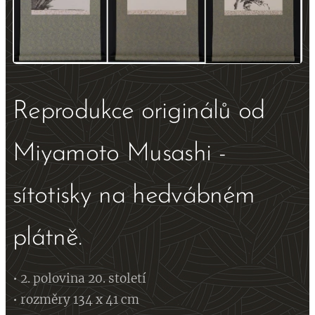
Reprodukce originálů od
Miyamoto Musashi -
sítotisky na hedvábném
plátně.
• 2. polovina 20. století
• rozměry 134 x 41 cm