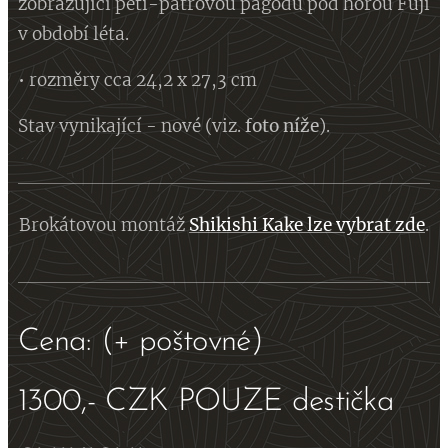
zobrazující pěti-patrovou pagodu pod horou Fuji
v období léta.
• rozměry cca 24,2 x 27,3 cm
Stav vynikající - nové (viz.
foto
níže
).
Brokátovou montáž
Shikishi Kake lze vybrat zde
.
Cena: (+ poštovné)
1300,- CZK POUZE destička