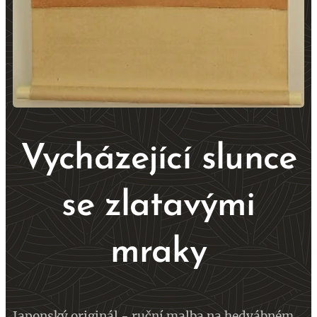
Vycházející slunce
se zlatavými
mraky
Japonský originál - ruční malba na hedvábném