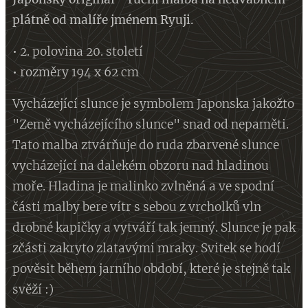
plátně od malíře jménem Ryuji.
• 2. polovina 20. století
• rozměry 194 x 62 cm
Vycházející slunce je symbolem Japonska jakožto
"Země vycházejícího slunce" snad od nepaměti.
Tato malba ztvárňuje do ruda zbarvené slunce
vycházející na dalekém obzoru nad hladinou
moře. Hladina je malinko zvlněná a ve spodní
části malby bere vítr s sebou z vrcholků vln
drobné kapičky a vytváří tak jemný. Slunce je pak
zčásti zakryto zlatavými mraky. Svitek se hodí
pověsit během jarního období, které je stejně tak
svěží :)