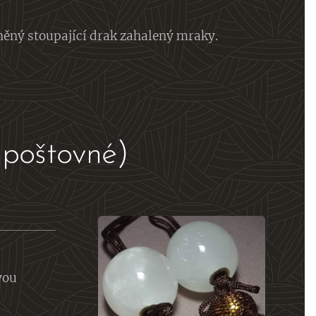
rněný stoupající drak zahalený mraky.
poštovné)
vou