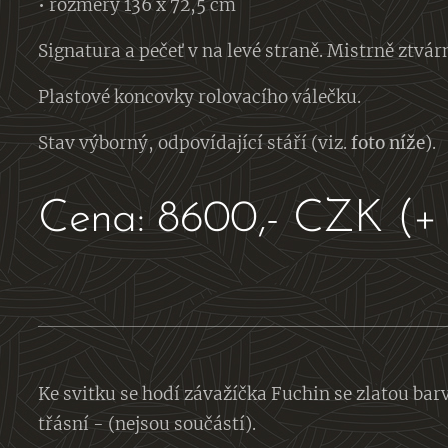
• rozměry 136 x 72,5 cm
Signatura a pečeť v na levé straně. Mistrně ztvá
Plastové koncovky rolovacího válečku.
Stav výborný, odpovídající stáří (viz.
foto níže
).
Cena: 8600,- CZK (+ 
Ke svitku se hodí závažíčka Fuchin se zlatou bar
třásní - (nejsou součástí).