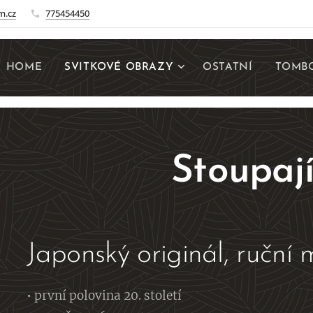
m.cz
775454450
HOME
SVITKOVÉ OBRAZY
OSTATNÍ
TOMBO
Stoupají
Japonský originál, ruční
• první polovina 20. století