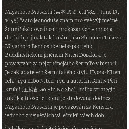
Miyamoto Musashi (宮本 武蔵, c. 1584 - June 13,
1645) často jednoduše znám pro své výjimečné
šermířské dovednosti prokázaných v mnoha
duelech je jinak také znám jako Shinmen Takezo,
Miyamoto Bennosuke nebo pod jeho
Buddhistickým jménem Niten Doraku a je
považován za nejzručnějšího šermíře v historii.
Je zakladatelem šermířského stylu Hyoho Niten
Ichi-ryu nebo Niten-ryu a autorem Knihy Pěti
Kruhů (五輪書 Go Rin No Sho), knihy strategie,
taktik a filosofie, která je studována dodnes.
Miyamoto Musashi je považován za Kensei a
jednoho z největších válečníků všech dob.
Ťuhýk na suché větvi je jedním z nejvíce