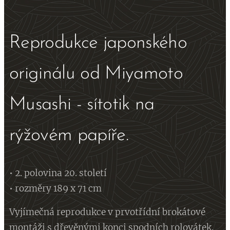
Reprodukce japonského
originálu od Miyamoto
Musashi - sítotik na
rýžovém papíře.
• 2. polovina 20. století
• rozměry 189 x 71 cm
Vyjímečná reprodukce v prvotřídní brokátové
montáži s dřevěnými konci spodních rolovátek.