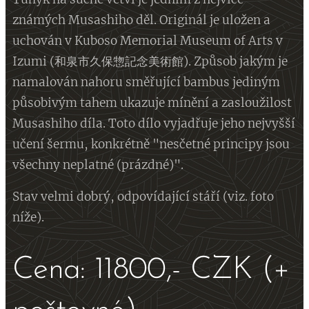
známých Musashiho děl. Originál je uložen a
uchován v Kuboso Memorial Museum of Arts v
Izumi (和泉市久保惣記念美術館). Způsob jakým je
namalován nahoru směřující bambus jediným
působivým tahem ukazuje mínění a zasloužilost
Musashiho díla. Toto dílo vyjadřuje jeho nejvyšší
učení šermu, konkrétně "nesčetné principy jsou
všechny neplatné (prázdné)".
Stav velmi dobrý, odpovídající stáří (viz. foto
níže).
Cena: 11800,- CZK (+