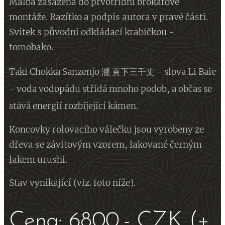
Malba zasazena do prvotřídní brokátové
montáže. Razítko a podpis autora v pravé části.
Svitek s původní odkládací krabičkou -
tomobako.
Taki Chokka Sanzenjo 瀧 直下三千丈 - slova Li Baie
-
voda
vodopádu střídá mnoho podob,
a občas se
stává energií rozbíjející kámen.
Koncovky rolovacího válečku jsou vyrobeny ze
dřeva se závitovým vzorem, lakované černým
lakem urushi.
Stav vynikající (viz. foto níže).
Cena: 6800,- CZK (+