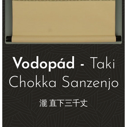
Vodopád -
Taki
Chokka Sanzenjo
瀧 直下三千丈