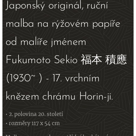
Japonský originál, ruční
malba na rýžovém papíře
od malíře jménem
Fukumoto Sekio 福本 積應
(1930~ ) - 17. vrchním
knězem chrámu Horin-ji.
• 2. polovina 20. století
• rozměry 117 x 54 cm