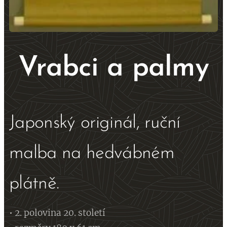
Vrabci a palmy
Japonský originál, ruční
malba na hedvábném
plátně.
• 2. polovina 20. století