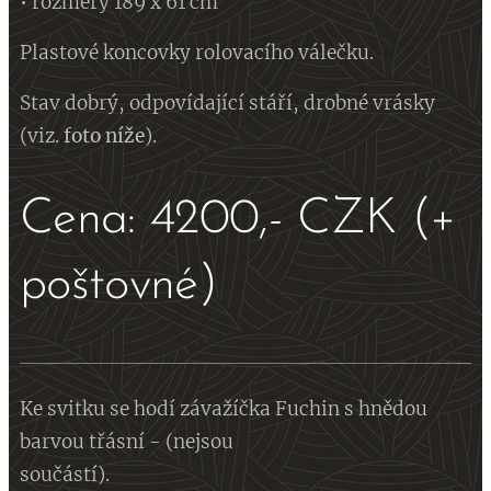
• rozměry 189 x 61 cm
Plastové koncovky rolovacího válečku.
Stav dobrý, odpovídající stáří, drobné vrásky
(viz.
foto
níže
).
Cena: 4200,- CZK (+
poštovné)
Ke svitku se hodí závažíčka Fuchin s hnědou
barvou třásní - (nejsou
součástí).