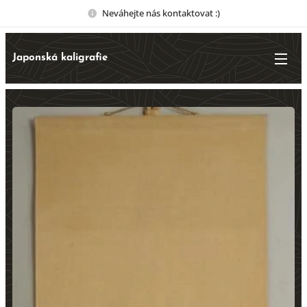
Neváhejte nás kontaktovat :)
Japonská kaligrafie