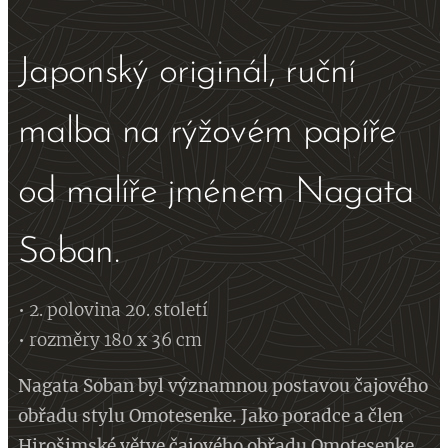
Japonský originál, ruční
malba na rýžovém papíře
od malíře jménem Nagata
Soban.
• 2. polovina 20. století
• rozměry 180 x 36 cm
Nagata Soban byl
významnou postavou čajového
obřadu stylu Omotesenke. Jako
poradce a člen
Hirošimské větve čajového obřadu Omotesenke