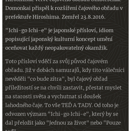
Domonkai přispěl k rozšíření čajového obřadu v
prefektuře Hiroshima. Zemřel 23.8.2016.
"Ichi-go Ichi-e" je japonské přísloví, idiom
popisující japonský kulturní koncept umění
oceňovat každý neopakovatelný okamžik.
Toto přísloví vděčí za svůj původ čajovém
obřadu. Již v dobách samurajů, kdy tito válečníci
nevěděli "co bude zítra", byl čajový obřad
příležitostí se na chvíli zastavit, přestat myslet
na starosti světa a vychutnat si doušek
lahodného čaje. To vše TEĎ A TADY. Od toho je
odvozen význam "Ichi-go Ichi-e", který by se
dal přeložit jako "Jednou za život" nebo "Pouze