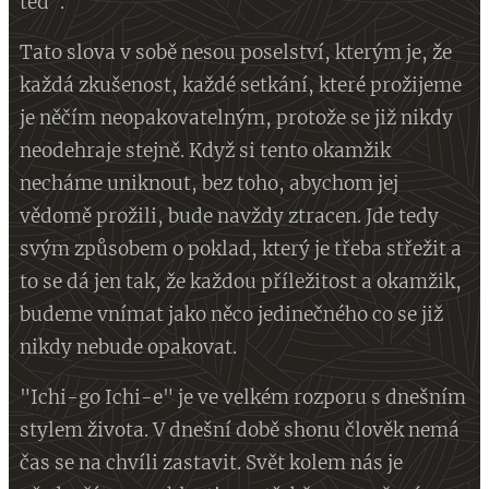
teď".
Tato slova v sobě nesou poselství, kterým je, že
každá zkušenost, každé setkání, které prožijeme
je něčím neopakovatelným, protože se již nikdy
neodehraje stejně. Když si tento okamžik
necháme uniknout, bez toho, abychom jej
vědomě prožili, bude navždy ztracen. Jde tedy
svým způsobem o poklad, který je třeba střežit a
to se dá jen tak, že každou příležitost a okamžik,
budeme vnímat jako něco jedinečného co se již
nikdy nebude opakovat.
"Ichi-go Ichi-e" je ve velkém rozporu s dnešním
stylem života. V dnešní době shonu člověk nemá
čas se na chvíli zastavit. Svět kolem nás je