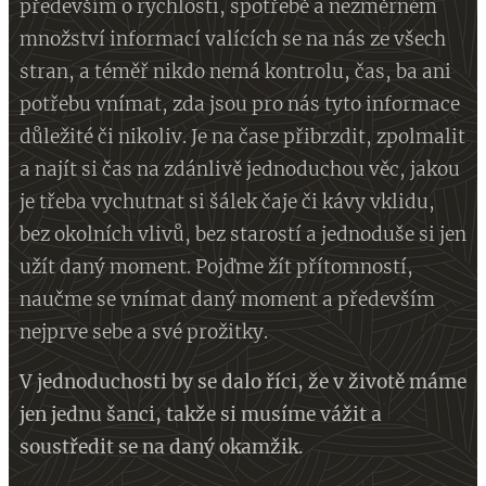
především o rychlosti, spotřebě a nezměrném
množství informací valících se na nás ze všech
stran, a téměř nikdo nemá kontrolu, čas, ba ani
potřebu vnímat, zda jsou pro nás tyto informace
důležité či nikoliv. Je na čase přibrzdit, zpolmalit
a najít si čas na zdánlivě jednoduchou věc, jakou
je třeba vychutnat si šálek čaje či kávy vklidu,
bez okolních vlivů, bez starostí a jednoduše si jen
užít daný moment. Pojďme žít přítomností,
naučme se vnímat daný moment a především
nejprve sebe a své prožitky.
V jednoduchosti by se dalo říci, že v životě máme
jen jednu šanci, takže si musíme vážit a
soustředit se na daný okamžik.