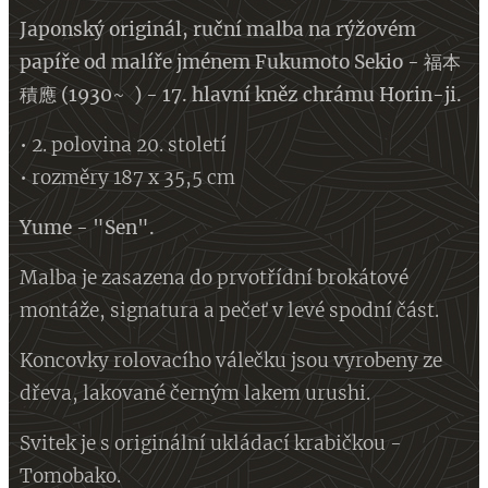
Japonský originál, ruční malba na rýžovém
papíře od malíře jménem Fukumoto Sekio - 福本
積應 (1930~ ) - 17. hlavní kněz chrámu Horin-ji.
• 2. polovina 20. století
• rozměry 187 x 35,5 cm
Yume - "Sen".
Malba je zasazena do prvotřídní brokátové
montáže, signatura a pečeť v levé spodní část.
Koncovky rolovacího válečku jsou vyrobeny ze
dřeva, lakované černým lakem urushi.
Svitek je s originální ukládací krabičkou -
Tomobako.