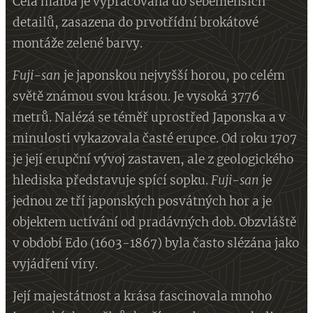
Celá malba je vypracovaná do sebemenších
detailů, zasazena do prvotřídní brokátové
montáže zelené barvy.
Fuji-san
je japonskou nejvyšší horou, po celém
světě známou svou krásou. Je vysoká 3776
metrů. Nalézá se téměř uprostřed Japonska a v
minulosti vykazovala časté erupce. Od roku 1707
je její erupční vývoj zastaven, ale z geologického
hlediska představuje spící sopku.
Fuji-san
je
jednou ze tří japonských posvátných hor a je
objektem uctívání od pradávných dob. Obzvláště
v období Edo (1603-1867) byla často slézána jako
vyjádření víry.
Její majestátnost a krása fascinovala mnoho