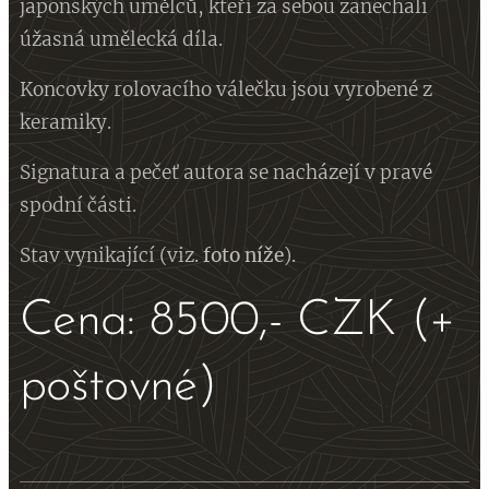
japonských umělců, kteří za sebou zanechali
úžasná umělecká díla.
Koncovky rolovacího válečku jsou vyrobené z
keramiky.
Signatura a pečeť autora se nacházejí v pravé
spodní části.
Stav vynikající (viz.
foto
níže
).
Cena: 8500,- CZK (+
poštovné)