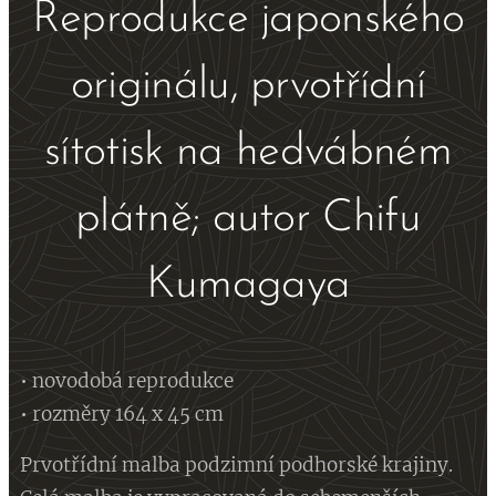
Reprodukce japonského
originálu, prvotřídní
sítotisk na hedvábném
plátně; autor Chifu
Kumagaya
• novodobá reprodukce
• rozměry 164 x 45 cm
Prvotřídní malba podzimní podhorské krajiny.